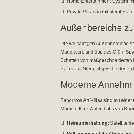
Home-Entertainment-System mi
Private Veranda mit atemberaub
Außenbereiche z
Die weitläufigen Außenbereiche spi
Mauerwerk und üppiges Grün. Spaz
Schatten von maßgeschneiderten Pe
Sofas aus Stein, abgeschiedenen E
Moderne Annehmli
Panormos Art Villas sind mit eine
Moment Ihres Aufenthalts von Komf
Heimunterhaltung
: Satellite
Voll ausgestattete Küche
: Aus