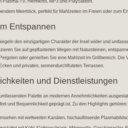
t Plasma-TV, Heimkino, MP3 und PlayStation.
endem Meerblick, perfekt für Mahlzeiten im Freien oder zum E
um Entspannen
egeln den einzigartigen Charakter der Insel wider und umfassen
ieren Sie auf gepflasterten Wegen mit Natursteinen, entspann
rgolen oder genießen Sie eine Mahlzeit im Grillbereich. Die V
cken und privaten, sonnendurchfluteten Terrassen.
chkeiten und Dienstleistungen
r umfassenden Palette an modernen Annehmlichkeiten ausgestatte
ort und Bequemlichkeit geprägt ist. Zu den Highlights gehören:
nfernsehen mit weltweiten Kanälen, hochauflösende Plasmabilds
gestattet mit Kühl-/Gefrierschrank, Mikrowelle, Geschirrspüler