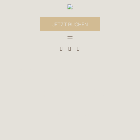
JETZT BUCHEN
SCHLAGWORT:
WANDERN
HEIM
»
WANDERN