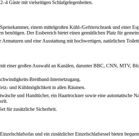
 2–4 Gäste mit vielseitigen Schlafgelegenheiten.
er Speisekammer, einem mittelgroßen Kühl-/Gefrierschrank und einer Esp
en benötigen. Der Essbereich bietet einen gemütlichen Platz für gemei
e Armaturen und eine Ausstattung mit hochwertigen, natürlichen Toilette
en mit einer großen Auswahl an Kanälen, darunter BBC, CNN, MTV, Bl
schwindigkeits-Breitband-Internetzugang.
Heiz- und Kühlmöglichkeit in allen Räumen.
ttwäsche und Handtücher, ein Haartrockner sowie eine automatische N
eit.
Set für zusätzliche Sicherheit.
Einzelschlafsofas und ein zusätzlicher Einzelschlafsessel bieten bequem 