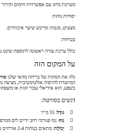
מערכת מיזוג עם אפשרויות חימום וקירור 
יסודות נוחות
מצעים, מגבות ומייבש שיער איכותיים.
בְּטִיחוּת
כולל ערכת עזרה ראשונה לתוספת שקט נ
על המקום הזה
גלה את המהות של בריחה מהאי שלנו
סוויט
המיועדת להרפיה אולטימטיבית, מציעה נו
בשפע, הוא אידיאלי עבור זוגות או משפחו
דגשים בסוויטה:
גוֹדֶל
: 55 מ"ר
נוֹף
: נוף פנורמי רחב ידיים לים ממר
יְכוֹלֶת
: מתאים בנוחות 2-4 אורחים עם סידורי שינה מגוונים.