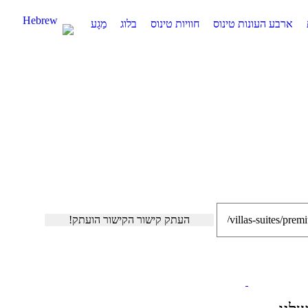
Hebrew
ארבע העונות טינוס
חוויות טינוס
בלוג
מַגָע
העתק קישור
הקישור הועתק!