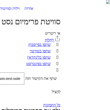
אוֹדוֹת
וילות וסוויטות
סוויטת פרימיום נסט
אי ריטריט
לַחֲלוֹק
שתפו בפייסבוק
שתפו בטוויטר
שתפו בלינקדאין
שתפו בפינטרסט
שתף את הקישור הזה
לְהַצִיל
כל התמונות