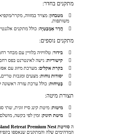
מתקנים בחדר:
מטבחון
: מצויד במזווה, מקרר/מקפי
משותפות.
חֲדַר אַמְבַּטִיָה
: כולל מתקנים אלגנטיי
מתקנים נוספים:
בידור
: טלוויזיה בלוויין עם מבחר רחב של ערוצים, כולל C, CNN, MTV
קישוריות
: גישה לאינטרנט בפס רחב 
בקרת אקלים
: מערכת מיזוג עם אפש
יסודות נוחות
: מצעים ומגבות טריים
בְּטִיחוּת
: כולל ערכת עזרה ראשונה 
תצורת מיטה:
מיטות
: מיטת קינג סייז זוגית, שתי
מיטת תינוק
: זמין לפי בקשה, מושל
ה
סוויטת Island Retreat Premium Nest
המדהימים שלה והמתקנים שנאספו בקפידה,