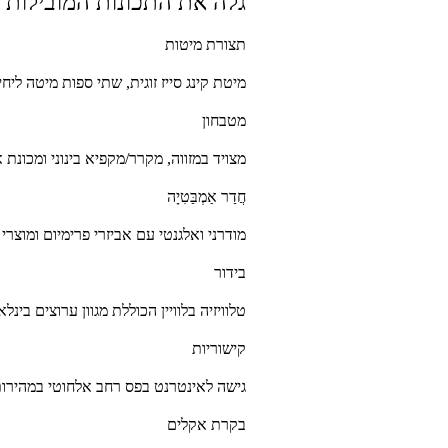
גלה את התכונות המובילות 
תצורת מיטות
מיטת קינג סייז זוגית, שתי ספות מיטה ליח
מטבחון
מצויד במזווה, מקרר/מקפיא בינוני ומכונ
חֲדַר אַמְבַּטִיָה
מודרני ואלגנטי עם אביזרי פרימיום ומוצרי
בידור
טלוויזיה בלוויין הכוללת מגוון ערוצים בינלאומיים כגון BBC, CNN, MTV, בלומ
קישוריות
גישה לאינטרנט בפס רחב אלחוטי במהירות
בקרת אקלים