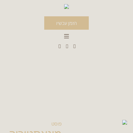
הזמן עכשיו
חקור את טינוס
בַּיִת
»
בלוג
»
חקור את טינוס
פוסט