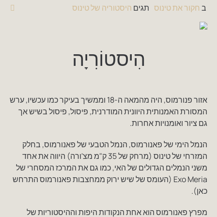
ב
חקור את טינוס
תגים
היסטוריה של טינוס
0
הִיסטוֹרִיָה
אזור פנורמוס, היה מהמאה ה-18 וממשיך בעיקר כמו עכשיו, ערש
המסורת האמנותית היוונית המודרנית, פיסול, פיסול בשיש אך
גם ציור ואומנויות אחרות.
הנמל הימי של פאנורמוס, הנמל הטבעי של פאנורמוס, בחלק
המזרחי של טינוס (מרחק של 35 ק"מ מצ'ורה) היווה את אחד
משני הנמלים הגדולים של האי, כמו גם את המרכז המסחרי של
Exo Meria (העומס של שיש ירוק ממחצבות פאנורמוס התרחש
כאן).
מפרץ פאנורמוס הוא אחת הנקודות היפות וההיסטוריות של